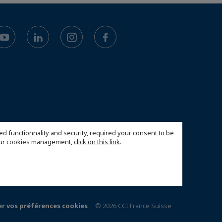
ed functionnality and security, required your consent to be
 our cookies management,
click on this link
.
r vos préférences cookies
© 2026 CCI France Suisse