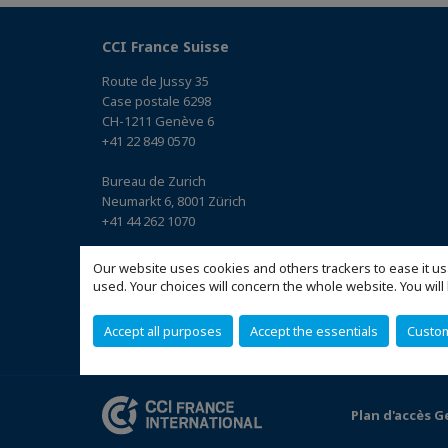
CCI France Suisse
Route de Jussy 35
Case postale 6298
CH-1211 Genève 6
+41 22 849 0570
Bureau de Zurich
Neumarkt 6, 8001 Zürich
+41 44 262 1070
Bureau de Bâle
Our website uses cookies and others trackers to ease it us
Elisabethenstrasse 23, 4051 Basel
used. Your choices will concern the whole website. You w
+41 61 561 8240
(Accéder au plan)
Accept all purposes
Accept the essentials
Custo
Plan d'accès 