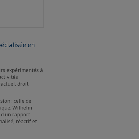
écialisée en
eurs expérimentés à
ctivités
actuel, droit
ion : celle de
nique. Wilhelm
e d’un rapport
lisé, réactif et