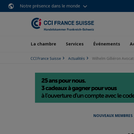
Notre présence dans le monde
La chambre
Services
Événements
A
CCI France Suisse
Actualités
Wilhelm Gilliéron Avocat
NOUVEAUX MEMBRES