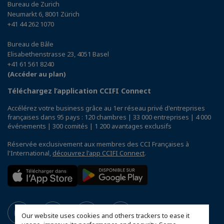
Bureau de Zurich
Neumarkt 6, 8001 Zürich
+41 44 262 1070
Bureau de Bâle
Elisabethenstrasse 23, 4051 Basel
+41 61 561 8240
(Accéder au plan)
Téléchargez l’application CCIFI Connect
Accélérez votre business grâce au 1er réseau privé d'entreprises
françaises dans 95 pays : 120 chambres | 33 000 entreprises | 4 000
événements | 300 comités | 1 200 avantages exclusifs
Réservée exclusivement aux membres des CCI Françaises à
l'International,
découvrez l'app CCIFI Connect
.
Our website uses cookies and others trackers to ease it