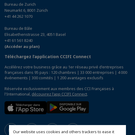
Bureau de Zurich
Neumarkt 6, 8001 Zürich
+41 44 262 1070
Bureau de Bâle
Elisabethenstrasse 23, 4051 Basel
+41 61 561 8240
(Accéder au plan)
Téléchargez l’application CCIFI Connect
Accélérez votre business grâce au 1er réseau privé d'entreprises
françaises dans 95 pays : 120 chambres | 33 000 entreprises | 4 000
événements | 300 comités | 1 200 avantages exclusifs
Réservée exclusivement aux membres des CCI Françaises à
l'International,
découvrez l'app CCIFI Connect
.
Our website uses cookies and others trackers to ease it