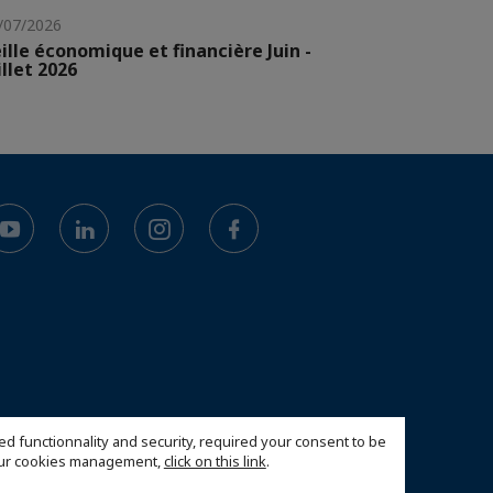
/07/2026
ille économique et financière Juin -
illet 2026
ed functionnality and security, required your consent to be
 our cookies management,
click on this link
.