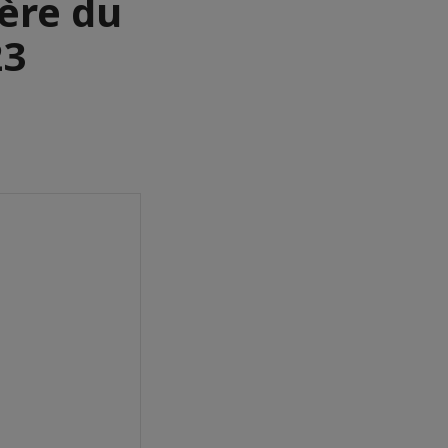
ère du
23