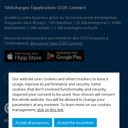
Téléchargez l’application CCIFI Connect
Accélérez votre business grâce au 1er réseau privé d'entreprises
françaises dans 95 pays : 120 chambres | 33 000 entreprises | 4 000
événements | 300 comités | 1 200 avantages exclusifs
Réservée exclusivement aux membres des CCI Françaises à
l'International,
découvrez l'app CCIFI Connect
.
Our website uses cookies and others trackers to ease it
usage, improve its performance and security. Some
cookies, that don't involved functionnality and security,
required your consent to be used. Your choices will concern
the whole website. You will be allowed to change your
parameters at any moment. To learn more on our cookies
management,
click on this link
.
Plan d'accès Genève
Mentions légales
Accept all purposes
Accept the essentials