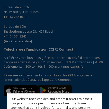
Bureau de Zurich
Neumarkt 6, 8001 Zürich
+41 44 262 1070
Bureau de Bâle
Elisabethenstrasse 23, 4051 Basel
+41 61 561 8240
(Accéder au plan)
Téléchargez l’application CCIFI Connect
Accélérez votre business grâce au 1er réseau privé d'entreprises
françaises dans 95 pays : 120 chambres | 33 000 entreprises | 4 000
événements | 300 comités | 1 200 avantages exclusifs
Réservée exclusivement aux membres des CCI Françaises à
l'International,
découvrez l'app CCIFI Connect
.
Our website uses cookies and others trackers to ease it
usage, improve its performance and security. Some
cookies, that don't involved functionnality and security,