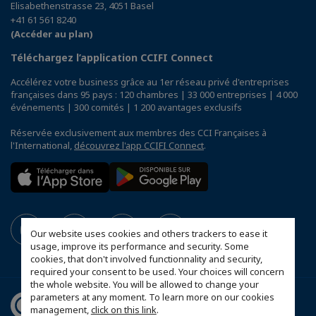
Elisabethenstrasse 23, 4051 Basel
+41 61 561 8240
(Accéder au plan)
Téléchargez l’application CCIFI Connect
Accélérez votre business grâce au 1er réseau privé d'entreprises
françaises dans 95 pays : 120 chambres | 33 000 entreprises | 4 000
événements | 300 comités | 1 200 avantages exclusifs
Réservée exclusivement aux membres des CCI Françaises à
l'International,
découvrez l'app CCIFI Connect
.
Our website uses cookies and others trackers to ease it
usage, improve its performance and security. Some
cookies, that don't involved functionnality and security,
required your consent to be used. Your choices will concern
the whole website. You will be allowed to change your
parameters at any moment. To learn more on our cookies
management,
click on this link
.