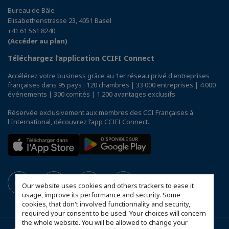
Bureau de Bâle
Elisabethenstrasse 23, 4051 Basel
+41 61 561 8240
(Accéder au plan)
Téléchargez l’application CCIFI Connect
Accélérez votre business grâce au 1er réseau privé d'entreprises
françaises dans 95 pays : 120 chambres | 33 000 entreprises | 4 000
événements | 300 comités | 1 200 avantages exclusifs
Réservée exclusivement aux membres des CCI Françaises à
l'International,
découvrez l'app CCIFI Connect
.
Our website uses cookies and others trackers to ease it
usage, improve its performance and security. Some
cookies, that don't involved functionnality and security,
required your consent to be used. Your choices will concern
the whole website. You will be allowed to change your