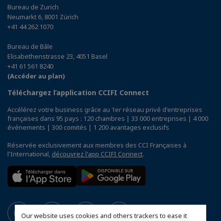
Bureau de Zurich
Neumarkt 6, 8001 Zürich
+41 44 262 1070
Bureau de Bâle
Elisabethenstrasse 23, 4051 Basel
+41 61 561 8240
(Accéder au plan)
Téléchargez l’application CCIFI Connect
Accélérez votre business grâce au 1er réseau privé d'entreprises
françaises dans 95 pays : 120 chambres | 33 000 entreprises | 4 000
événements | 300 comités | 1 200 avantages exclusifs
Réservée exclusivement aux membres des CCI Françaises à
l'International,
découvrez l'app CCIFI Connect
.
Our website uses cookies and others trackers to ease it