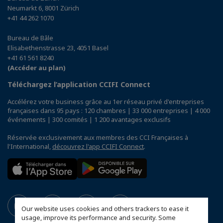
Neumarkt 6, 8001 Zürich
+41 44 262 1070
Bureau de Bâle
Elisabethenstrasse 23, 4051 Basel
+41 61 561 8240
(Accéder au plan)
Téléchargez l’application CCIFI Connect
Accélérez votre business grâce au 1er réseau privé d'entreprises
françaises dans 95 pays : 120 chambres | 33 000 entreprises | 4 000
événements | 300 comités | 1 200 avantages exclusifs
Réservée exclusivement aux membres des CCI Françaises à
l'International,
découvrez l'app CCIFI Connect
.
Our website uses cookies and others trackers to ease it
usage, improve its performance and security. Some