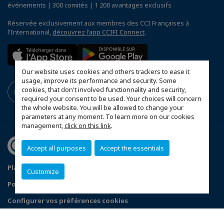
événements | 300 comités | 1 200 avantages exclusifs
Réservée exclusivement aux membres des CCI Françaises à
l'International,
découvrez l'app CCIFI Connect
.
Our website uses cookies and others trackers to ease it
usage, improve its performance and security. Some
cookies, that don't involved functionnality and security,
required your consent to be used. Your choices will concern
the whole website. You will be allowed to change your
parameters at any moment. To learn more on our cookies
management,
click on this link
.
Accept all purposes
Accept the essentials
Plan d'accès Genève
Mentions légales
Customize
Politique de confidentialité
Configurer vos préférences cookies
© 2026 CCI France Suisse