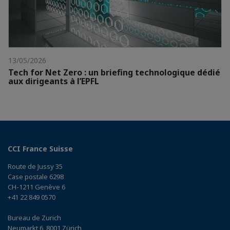
13/05/2026
Tech for Net Zero : un briefing technologique dédié
aux dirigeants à l’EPFL
CCI France Suisse
Route de Jussy 35
Case postale 6298
CH-1211 Genève 6
+41 22 849 0570
Bureau de Zurich
Neumarkt 6, 8001 Zürich