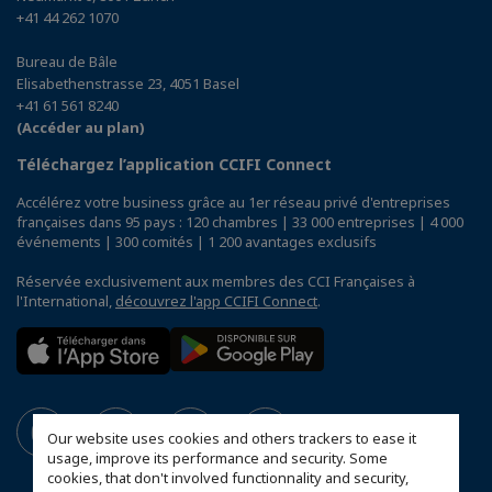
+41 44 262 1070
Bureau de Bâle
Elisabethenstrasse 23, 4051 Basel
+41 61 561 8240
(Accéder au plan)
Téléchargez l’application CCIFI Connect
Accélérez votre business grâce au 1er réseau privé d'entreprises
françaises dans 95 pays : 120 chambres | 33 000 entreprises | 4 000
événements | 300 comités | 1 200 avantages exclusifs
Réservée exclusivement aux membres des CCI Françaises à
l'International,
découvrez l'app CCIFI Connect
.
Our website uses cookies and others trackers to ease it
usage, improve its performance and security. Some
cookies, that don't involved functionnality and security,