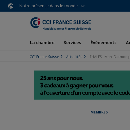
Notre présence dans le monde
La chambre
Services
Événements
A
CCI France Suisse
Actualités
THALES : Marc Darmon pr
MEMBRES