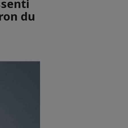
senti
tron du