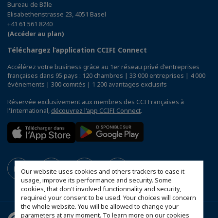
Bureau de Bâle
Elisabethenstrasse 23, 4051 Basel
+41 61 561 8240
(Accéder au plan)
Téléchargez l’application CCIFI Connect
Accélérez votre business grâce au 1er réseau privé d'entreprises
françaises dans 95 pays : 120 chambres | 33 000 entreprises | 4 000
événements | 300 comités | 1 200 avantages exclusifs
Réservée exclusivement aux membres des CCI Françaises à
l'International,
découvrez l'app CCIFI Connect
.
Our website uses cookies and others trackers to ease it
usage, improve its performance and security. Some
cookies, that don't involved functionnality and security,
required your consent to be used. Your choices will concern
the whole website. You will be allowed to change your
parameters at any moment. To learn more on our cookies