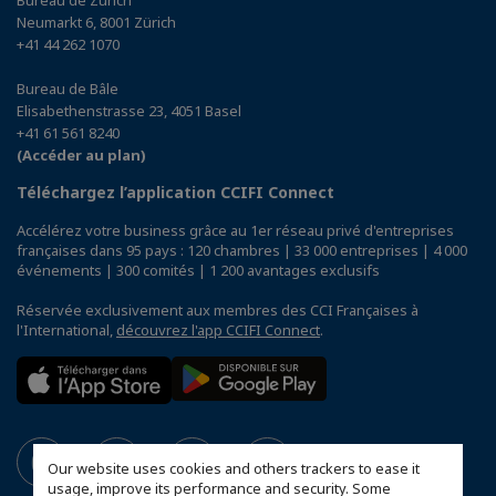
Neumarkt 6, 8001 Zürich
+41 44 262 1070
Bureau de Bâle
Elisabethenstrasse 23, 4051 Basel
+41 61 561 8240
(Accéder au plan)
Téléchargez l’application CCIFI Connect
Accélérez votre business grâce au 1er réseau privé d'entreprises
françaises dans 95 pays : 120 chambres | 33 000 entreprises | 4 000
événements | 300 comités | 1 200 avantages exclusifs
Réservée exclusivement aux membres des CCI Françaises à
l'International,
découvrez l'app CCIFI Connect
.
Our website uses cookies and others trackers to ease it
usage, improve its performance and security. Some