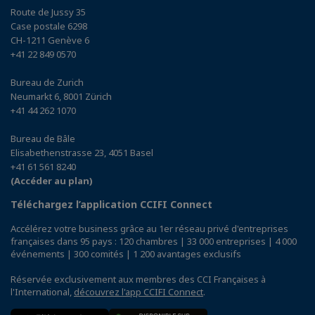
Route de Jussy 35
Case postale 6298
CH-1211 Genève 6
+41 22 849 0570
Bureau de Zurich
Neumarkt 6, 8001 Zürich
+41 44 262 1070
Bureau de Bâle
Elisabethenstrasse 23, 4051 Basel
+41 61 561 8240
(Accéder au plan)
Téléchargez l’application CCIFI Connect
Accélérez votre business grâce au 1er réseau privé d'entreprises
françaises dans 95 pays : 120 chambres | 33 000 entreprises | 4 000
événements | 300 comités | 1 200 avantages exclusifs
Réservée exclusivement aux membres des CCI Françaises à
l'International,
découvrez l'app CCIFI Connect
.