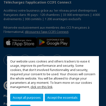
Téléchargez l’application CCIFI Connect
Accélérez votre business grâce au 1er réseau privé d'entreprises
françaises dans 95 pays : 120 chambres | 33 000 entreprises | 4 000
événements | 300 comités | 1 200 avantages exclusifs
Réservée exclusivement aux membres des CCI Françaises à
l'International,
découvrez l'app CCIFI Connect
.
Our website uses cookies and others trackers to ease it
usage, improve its performance and security. Some
cookies, that don't involved functionnality and security,
required your consent to be used. Your choices will concern
the whole website. You will be allowed to change your
parameters at any moment. To learn more on our cookies
management,
click on this link
.
Plan d'accès Genève
Mentions légales
Accept all purposes
Accept the essentials
Politique de confidentialité