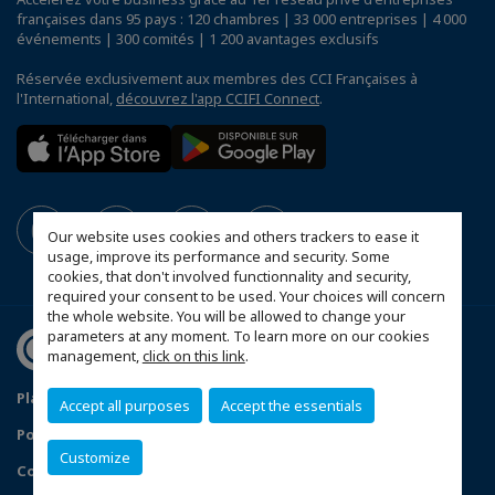
françaises dans 95 pays : 120 chambres | 33 000 entreprises | 4 000
événements | 300 comités | 1 200 avantages exclusifs
Réservée exclusivement aux membres des CCI Françaises à
l'International,
découvrez l'app CCIFI Connect
.
Our website uses cookies and others trackers to ease it
usage, improve its performance and security. Some
cookies, that don't involved functionnality and security,
required your consent to be used. Your choices will concern
the whole website. You will be allowed to change your
parameters at any moment. To learn more on our cookies
management,
click on this link
.
Plan d'accès Genève
Mentions légales
Accept all purposes
Accept the essentials
Politique de confidentialité
Customize
Configurer vos préférences cookies