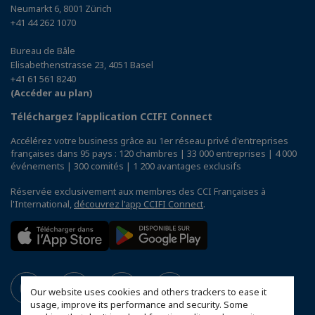
Neumarkt 6, 8001 Zürich
+41 44 262 1070
Bureau de Bâle
Elisabethenstrasse 23, 4051 Basel
+41 61 561 8240
(Accéder au plan)
Téléchargez l’application CCIFI Connect
Accélérez votre business grâce au 1er réseau privé d'entreprises
françaises dans 95 pays : 120 chambres | 33 000 entreprises | 4 000
événements | 300 comités | 1 200 avantages exclusifs
Réservée exclusivement aux membres des CCI Françaises à
l'International,
découvrez l'app CCIFI Connect
.
Our website uses cookies and others trackers to ease it
usage, improve its performance and security. Some