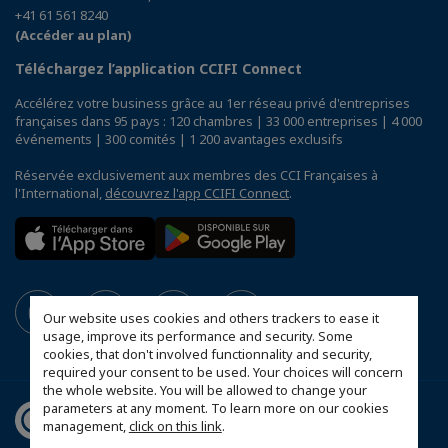
+41 61 561 8240
(Accéder au plan)
Téléchargez l’application CCIFI Connect
Accélérez votre business grâce au 1er réseau privé d'entreprises
françaises dans 95 pays : 120 chambres | 33 000 entreprises | 4 000
événements | 300 comités | 1 200 avantages exclusifs
Réservée exclusivement aux membres des CCI Françaises à
l'International,
découvrez l'app CCIFI Connect
.
Our website uses cookies and others trackers to ease it
usage, improve its performance and security. Some
cookies, that don't involved functionnality and security,
required your consent to be used. Your choices will concern
the whole website. You will be allowed to change your
parameters at any moment. To learn more on our cookies
management,
click on this link
.