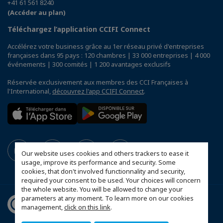
+41 61 561 8240
(Accéder au plan)
Téléchargez l’application CCIFI Connect
Accélérez votre business grâce au 1er réseau privé d'entreprises
françaises dans 95 pays : 120 chambres | 33 000 entreprises | 4 000
événements | 300 comités | 1 200 avantages exclusifs
Réservée exclusivement aux membres des CCI Françaises à
l'International,
découvrez l'app CCIFI Connect
.
Our website uses cookies and others trackers to ease it
usage, improve its performance and security. Some
cookies, that don't involved functionnality and security,
required your consent to be used. Your choices will concern
the whole website. You will be allowed to change your
parameters at any moment. To learn more on our cookies
management,
click on this link
.