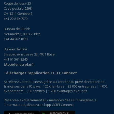
Route de Jussy 35
Case postale 6298
CH-1211 Genève 6
+41 22 849 0570
Bureau de Zurich
Neumarkt 6, 8001 Zürich
+41 44 262 1070
Bureau de Bâle
Elisabethenstrasse 23, 4051 Basel
+41 61 561 8240
(Accéder au plan)
Téléchargez l’application CCIFI Connect
Accélérez votre business grâce au 1er réseau privé d'entreprises
françaises dans 95 pays : 120 chambres | 33 000 entreprises | 4 000
événements | 300 comités | 1 200 avantages exclusifs
Réservée exclusivement aux membres des CCI Françaises à
l'International,
découvrez l'app CCIFI Connect
.