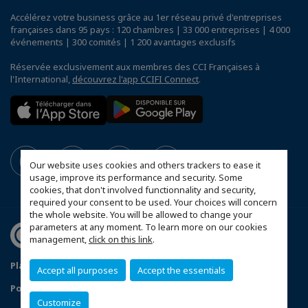
Accélérez votre business grâce au 1er réseau privé d'entreprises
françaises dans 95 pays : 120 chambres | 33 000 entreprises | 4 000
événements | 300 comités | 1 200 avantages exclusifs
Réservée exclusivement aux membres des CCI Françaises à
l'International,
découvrez l'app CCIFI Connect
.
Our website uses cookies and others trackers to ease it
usage, improve its performance and security. Some
cookies, that don't involved functionnality and security,
required your consent to be used. Your choices will concern
the whole website. You will be allowed to change your
parameters at any moment. To learn more on our cookies
management,
click on this link
.
Plan d'accès Genève
Mentions légales
Accept all purposes
Accept the essentials
Politique de confidentialité
Customize