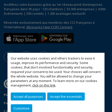
Accélérez votre business grâce au 1er réseau privé d'entreprises
françaises dans 95 pays : 120 chambres | 33 000 entreprises | 4 000
événements | 300 comités | 1 200 avantages exclusifs
Réservée exclusivement aux membres des CCI Françaises à
l'International,
découvrez l'app CCIFI Connect
.
Our website uses cookies and others trackers to ease it
usage, improve its performance and security. Some
cookies, that don't involved functionnality and security,
required your consent to be used. Your choices will concern
the whole website. You will be allowed to change your
parameters at any moment. To learn more on our cookies
management,
click on this link
.
Plan d'accès Genève
Mentions légales
Accept all purposes
Accept the essentials
Politique de confidentialité
Customize
Configurer vos préférences cookies