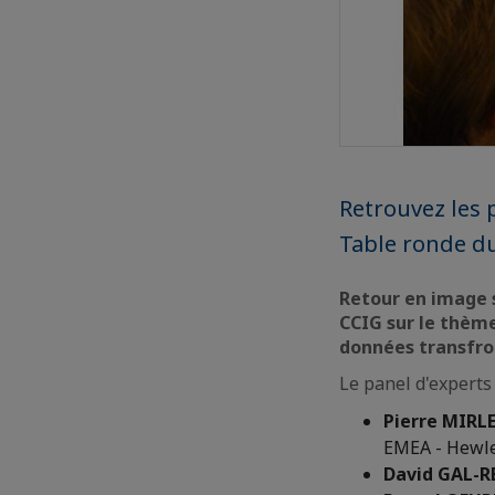
Retrouvez les p
Table ronde d
Retour en image s
CCIG sur le thèm
données transfron
Le panel d'experts
Pierre MIRL
EMEA - Hewle
David GAL-R