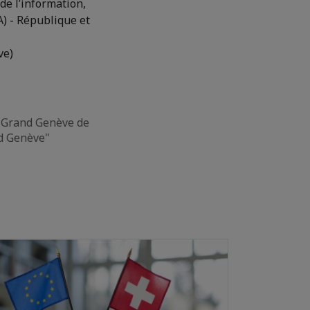
de l’information,
A) - République et
ve)
u Grand Genève de
nd Genève"