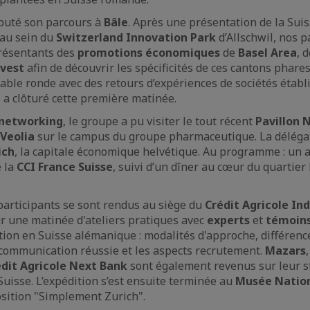
ébuté son parcours à
Bâle
. Après une présentation de la Sui
 au sein du
Switzerland Innovation Park
d’Allschwil, nos p
présentants des
promotions économiques
de
Basel Area
, 
nvest
afin de découvrir les spécificités de ces cantons phares
ble ronde avec des retours d’expériences de sociétés établi
 a clôturé cette première matinée.
 networking
, le groupe a pu visiter le tout récent
Pavillon 
Veolia
sur le campus du groupe pharmaceutique. La délégat
ich
, la capitale économique helvétique. Au programme : un a
e la
CCI France Suisse
, suivi d’un dîner au cœur du quartier 
participants se sont rendus au siège du
Crédit Agricole In
 une matinée d'ateliers pratiques avec
experts
et
témoin
ation en Suisse alémanique : modalités d'approche, différence
communication réussie et les aspects recrutement.
Mazars
édit Agricole Next Bank
sont également revenus sur leur s
Suisse. L’expédition s’est ensuite terminée au
Musée Nation
position "Simplement Zurich".