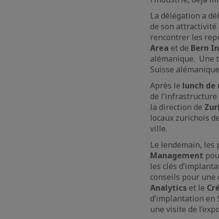
La délégation a d
de son attractivité
rencontrer les re
Area
et de
Bern I
alémanique. Une ta
Suisse alémanique
Après le
lunch de
de l’infrastructure
la direction de
Zur
locaux zurichois d
ville.
Le lendemain, les 
Management
pour
les clés d’implant
conseils pour une 
Analytics
et le
Cr
d’implantation en 
une visite de l’ex