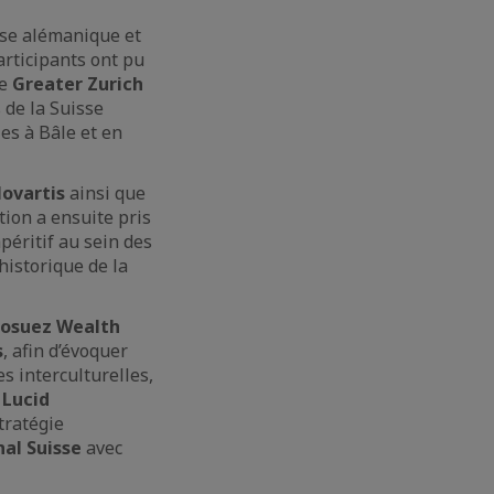
sse alémanique et
articipants ont pu
de
Greater Zurich
 de la Suisse
es à Bâle et en
Novartis
ainsi que
ion a ensuite pris
péritif au sein des
historique de la
dosuez Wealth
s
, afin d’évoquer
s interculturelles,
,
Lucid
tratégie
al Suisse
avec