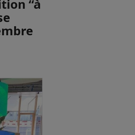
tion “à
se
vembre