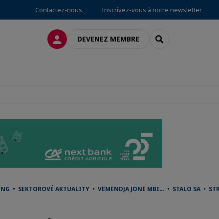
Contactez-nous
Inscrivez-vous à notre newsletter
CONNEXION
RECHERCHER
DEVENEZ MEMBRE
NG • SEKTOROVÉ AKTUALITY • VËMËNDJA JONË MBI… • STALO SA • S