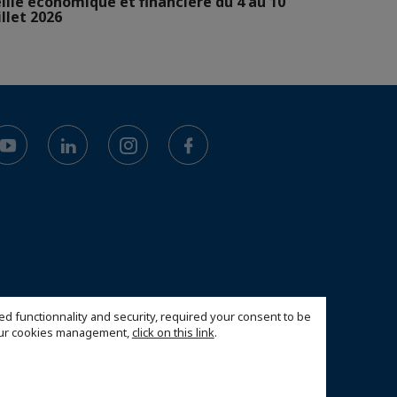
ille économique et financière du 4 au 10
illet 2026
ed functionnality and security, required your consent to be
 our cookies management,
click on this link
.