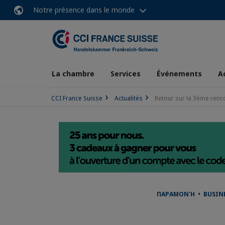
Notre présence dans le monde
La chambre
Services
Événements
A
CCI France Suisse
Actualités
Retour sur la 3ème rencon
ΠΑΡΑΜΟΝΉ • BUSINES