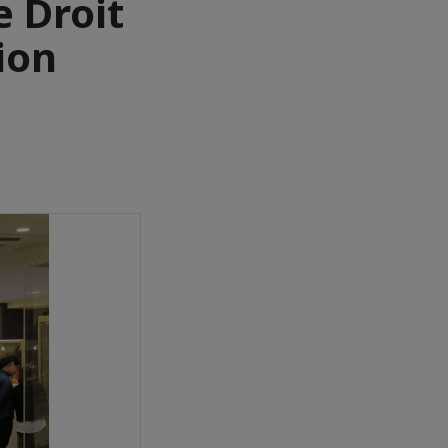
e Droit
tion