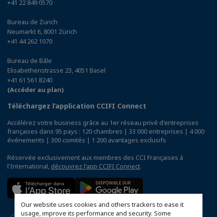
+41 22 849 0570
Bureau de Zurich
Neumarkt 6, 8001 Zürich
+41 44 262 1070
Bureau de Bâle
Elisabethenstrasse 23, 4051 Basel
+41 61 561 8240
(Accéder au plan)
Téléchargez l’application CCIFI Connect
Accélérez votre business grâce au 1er réseau privé d'entreprises
françaises dans 95 pays : 120 chambres | 33 000 entreprises | 4 000
événements | 300 comités | 1 200 avantages exclusifs
Réservée exclusivement aux membres des CCI Françaises à
l'International,
découvrez l'app CCIFI Connect
.
Our website uses cookies and others trackers to ease it
usage, improve its performance and security. Some