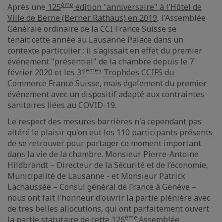
ème
Après une
125
édition "anniversaire" à l'Hôtel de
Ville de Berne (Berner Rathaus) en 2019
, l'Assemblée
Générale ordinaire de la CCI France Suisse se
tenait cette année au Lausanne Palace dans un
contexte particulier : il s'agissait en effet du premier
événement "présentiel" de la chambre depuis le 7
èmes
février 2020 et les
31
Trophées CCIFS du
Commerce France Suisse
, mais également du premier
événement avec un dispositif adapté aux contraintes
sanitaires liées au COVID-19.
Le respect des mesures barrières n'a cependant pas
altéré le plaisir qu'on eut les 110 participants présents
de se retrouver pour partager ce moment important
dans la vie de la chambre. Monsieur Pierre-Antoine
Hildbrandt – Directeur de la Sécurité et de l’économie,
Municipalité de Lausanne - et Monsieur Patrick
Lachaussée – Consul général de France à Genève –
nous ont fait l'honneur d'ouvrir la partie plénière avec
de très belles allocutions, qui ont parfaitement ouvert
ème
la partie statutaire de cette 126
Assemblée