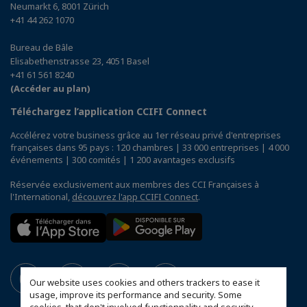
Neumarkt 6, 8001 Zürich
+41 44 262 1070
Bureau de Bâle
Elisabethenstrasse 23, 4051 Basel
+41 61 561 8240
(Accéder au plan)
Téléchargez l’application CCIFI Connect
Accélérez votre business grâce au 1er réseau privé d'entreprises
françaises dans 95 pays : 120 chambres | 33 000 entreprises | 4 000
événements | 300 comités | 1 200 avantages exclusifs
Réservée exclusivement aux membres des CCI Françaises à
l'International,
découvrez l'app CCIFI Connect
.
Our website uses cookies and others trackers to ease it
usage, improve its performance and security. Some