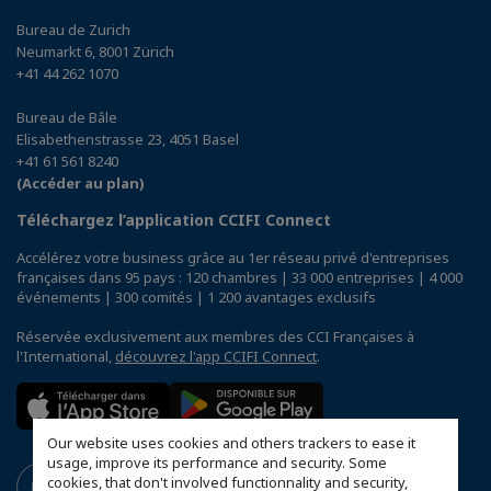
Bureau de Zurich
Neumarkt 6, 8001 Zürich
+41 44 262 1070
Bureau de Bâle
Elisabethenstrasse 23, 4051 Basel
+41 61 561 8240
(Accéder au plan)
Téléchargez l’application CCIFI Connect
Accélérez votre business grâce au 1er réseau privé d'entreprises
françaises dans 95 pays : 120 chambres | 33 000 entreprises | 4 000
événements | 300 comités | 1 200 avantages exclusifs
Réservée exclusivement aux membres des CCI Françaises à
l'International,
découvrez l'app CCIFI Connect
.
Our website uses cookies and others trackers to ease it
usage, improve its performance and security. Some
cookies, that don't involved functionnality and security,