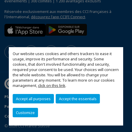
événements | 300 comités | 1 200 avantages exclusifs
Réservée exclusivement aux membres des CCI Françaises à
l'International,
découvrez l'app CCIFI Connect
.
Our website uses cookies and others trackers to ease it
usage, improve its performance and security. Some
cookies, that don't involved functionnality and security,
required your consent to be used. Your choices will concern
the whole website. You will be allowed to change your
parameters at any moment. To learn more on our cookies
management,
click on this link
.
Plan d'accès Genève
Mentions légales
Accept all purposes
Accept the essentials
Politique de confidentialité
Customize
Configurer vos préférences cookies
© 2026 CCI France Suisse