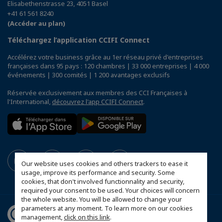
Elisabethenstrasse 23, 4051 Basel
+41 61 561 8240
(Accéder au plan)
Téléchargez l’application CCIFI Connect
Accélérez votre business grâce au 1er réseau privé d'entreprises
françaises dans 95 pays : 120 chambres | 33 000 entreprises | 4 000
événements | 300 comités | 1 200 avantages exclusifs
Réservée exclusivement aux membres des CCI Françaises à
l'International,
découvrez l'app CCIFI Connect
.
Our website uses cookies and others trackers to ease it
usage, improve its performance and security. Some
cookies, that don't involved functionnality and security,
required your consent to be used. Your choices will concern
the whole website. You will be allowed to change your
parameters at any moment. To learn more on our cookies
management,
click on this link
.