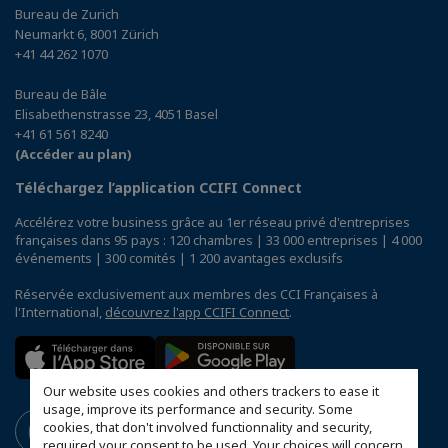
Bureau de Zurich
Neumarkt 6, 8001 Zürich
+41 44 262 1070
Bureau de Bâle
Elisabethenstrasse 23, 4051 Basel
+41 61 561 8240
(Accéder au plan)
Téléchargez l’application CCIFI Connect
Accélérez votre business grâce au 1er réseau privé d'entreprises
françaises dans 95 pays : 120 chambres | 33 000 entreprises | 4 000
événements | 300 comités | 1 200 avantages exclusifs
Réservée exclusivement aux membres des CCI Françaises à
l'International,
découvrez l'app CCIFI Connect
.
Our website uses cookies and others trackers to ease it
usage, improve its performance and security. Some
cookies, that don't involved functionnality and security,
required your consent to be used. Your choices will concern