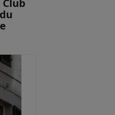
: Club
 du
se