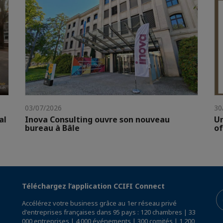
03/07/2026
30
al
Inova Consulting ouvre son nouveau
Un
bureau à Bâle
of
Téléchargez l’application CCIFI Connect
Accélérez votre business grâce au 1er réseau privé
d'entreprises françaises dans 95 pays : 120 chambres | 33
000 entreprises | 4 000 événements | 300 comités | 1 200