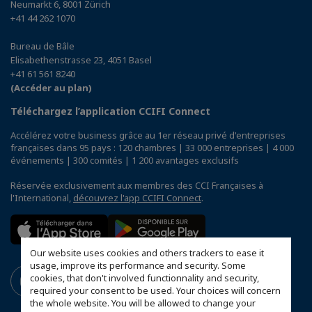
Neumarkt 6, 8001 Zürich
+41 44 262 1070
Bureau de Bâle
Elisabethenstrasse 23, 4051 Basel
+41 61 561 8240
(Accéder au plan)
Téléchargez l’application CCIFI Connect
Accélérez votre business grâce au 1er réseau privé d'entreprises
françaises dans 95 pays : 120 chambres | 33 000 entreprises | 4 000
événements | 300 comités | 1 200 avantages exclusifs
Réservée exclusivement aux membres des CCI Françaises à
l'International,
découvrez l'app CCIFI Connect
.
Our website uses cookies and others trackers to ease it
usage, improve its performance and security. Some
cookies, that don't involved functionnality and security,
required your consent to be used. Your choices will concern
the whole website. You will be allowed to change your