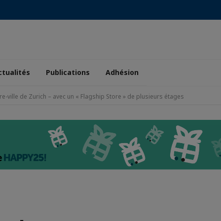
ctualités
Publications
Adhésion
e-ville de Zurich – avec un « Flagship Store » de plusieurs étages