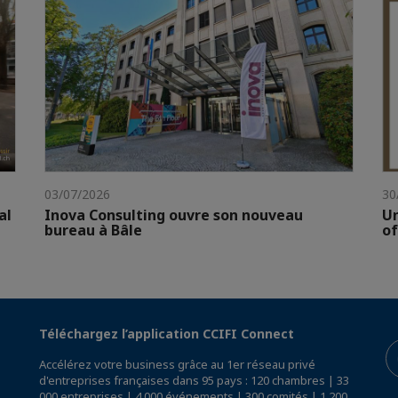
03/07/2026
30
al
Inova Consulting ouvre son nouveau
Un
bureau à Bâle
of
Téléchargez l’application CCIFI Connect
Accélérez votre business grâce au 1er réseau privé
d'entreprises françaises dans 95 pays : 120 chambres | 33
000 entreprises | 4 000 événements | 300 comités | 1 200