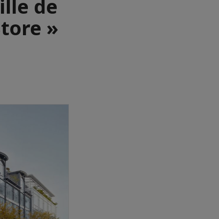
lle de
Store »