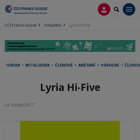
CONNEXION
RECHERCH
Men
CCI France Suisse
Actualités
Lyria Hi-Five
ЧЛЕНИ • MITGLIEDER • ČLENOVÉ • ANËTARË • ЧЛЕНОВЕ • ČLENO
Lyria Hi-Five
Le 09/06/2017