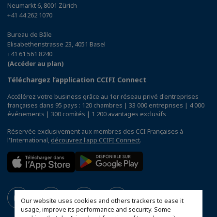
Neumarkt 6, 8001 Zürich
+41 44 262 1070
Bureau de Bâle
Elisabethenstrasse 23, 4051 Basel
+41 61 561 8240
(Accéder au plan)
Téléchargez l’application CCIFI Connect
Accélérez votre business grâce au 1er réseau privé d'entreprises
françaises dans 95 pays : 120 chambres | 33 000 entreprises | 4 000
événements | 300 comités | 1 200 avantages exclusifs
Réservée exclusivement aux membres des CCI Françaises à
l'International,
découvrez l'app CCIFI Connect
.
Our website uses cookies and others trackers to ease it
usage, improve its performance and security. Some