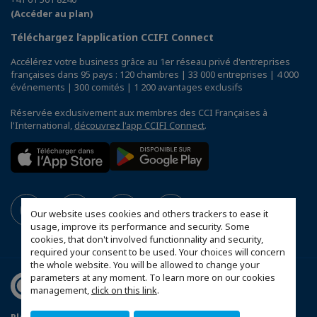
(Accéder au plan)
Téléchargez l’application CCIFI Connect
Accélérez votre business grâce au 1er réseau privé d'entreprises
françaises dans 95 pays : 120 chambres | 33 000 entreprises | 4 000
événements | 300 comités | 1 200 avantages exclusifs
Réservée exclusivement aux membres des CCI Françaises à
l'International,
découvrez l'app CCIFI Connect
.
Our website uses cookies and others trackers to ease it
usage, improve its performance and security. Some
cookies, that don't involved functionnality and security,
required your consent to be used. Your choices will concern
the whole website. You will be allowed to change your
parameters at any moment. To learn more on our cookies
management,
click on this link
.
Plan d'accès Genève
Mentions légales