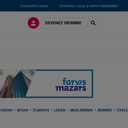
Contactez-nous
Inscrivez-vous à notre newsletter
CONNEXION
RECHERCHER
DEVENEZ MEMBRE
• ЧЛЕНЫ • ΜΈΛΗ • ČLANOVI • LEDEN • MEDLEMMER • MEMBRI • ÜYE