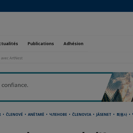
ctualités
Publications
Adhésion
, avec ArtNest
R • ČLENOVÉ • ANËTARË • ЧЛЕНОВЕ • ČLENOVIA • JÄSENET • 회원사 