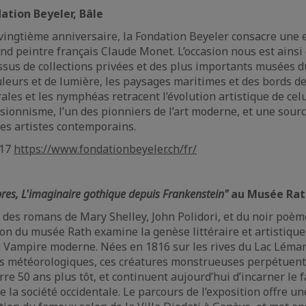
ation Beyeler, Bâle
vingtième anniversaire, la Fondation Beyeler consacre une 
nd peintre français Claude Monet. L’occasion nous est ainsi
ssus de collections privées et des plus importants musées 
leurs et de lumière, les paysages maritimes et des bords de
rales et les nymphéas retracent l’évolution artistique de celui
ssionnisme, l’un des pionniers de l’art moderne, et une sourc
es artistes contemporains.
017
https://www.fondationbeyeler.ch/fr/
bres, L'imaginaire gothique depuis Frankenstein"
au Musée Rat
r des romans de Mary Shelley, John Polidori, et du noir poè
tion du musée Rath examine la genèse littéraire et artistique
 Vampire moderne. Nées en 1816 sur les rives du Lac Léman,
ns météorologiques, ces créatures monstrueuses perpétuent
e 50 ans plus tôt, et continuent aujourd’hui d’incarner le f
e la société occidentale. Le parcours de l’exposition offre 