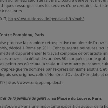
ation du fameux salon de la Villa Diodati à Genève, et met e
thiques ressurgies dans les œuvres d’une centaine d’artistes
e à nos jours.
2017,
http://institutions.ville-geneve.ch/fr/mah/
Centre Pompidou, Paris
aise propose la première rétrospective complète de l’œuvre d
ly, décédé à Rome en 2011. Cent quarante peintures, sculp
ettent d’appréhender le travail complexe de cet artiste i
s ses œuvres du début des années 50 marquées par le graffiti 
es peintures où éclate la couleur. Une œuvre puissante, cult
 d’après-guerre dominée par l’expressionnisme abstrait, et 
puis ses origines, celle d’Homère, d’Ovide, d’Hérodote et de
2017
https://www.centrepompidou.fr
tres de la peinture de genre »
, au Musée du Louvre, Paris
s s’ouvre à Paris une importante exposition autour de la f