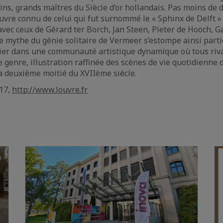
ns, grands maîtres du Siècle d’or hollandais. Pas moins de 
œuvre connu de celui qui fut surnommé le « Sphinx de Delft »
 avec ceux de Gérard ter Borch, Jan Steen, Pieter de Hooch, 
e mythe du génie solitaire de Vermeer s’estompe ainsi part
ier dans une communauté artistique dynamique où tous riva
 genre, illustration raffinée des scènes de vie quotidienne de
a deuxième moitié du XVIIème siècle.
017,
http://www.louvre.fr