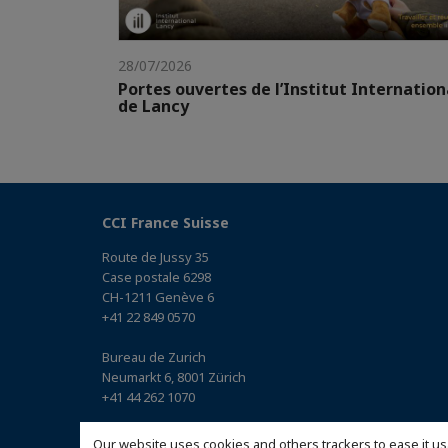
28/07/2026
Portes ouvertes de l’Institut Internation
de Lancy
CCI France Suisse
Route de Jussy 35
Case postale 6298
CH-1211 Genève 6
+41 22 849 0570
Bureau de Zurich
Neumarkt 6, 8001 Zürich
+41 44 262 1070
Bureau de Bâle
Our website uses cookies and others trackers to ease it us