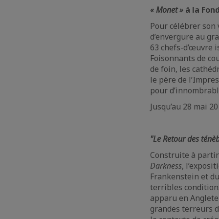
« Monet »
à la Fond
Pour célébrer son 
d’envergure au gra
63 chefs-d’œuvre i
Foisonnants de cou
de foin, les cathéd
le père de l’Impre
pour d’innombrabl
Jusqu’au 28 mai 2
"Le Retour des ténè
Construite à parti
Darkness
, l’exposi
Frankenstein et du
terribles conditio
apparu en Angleterr
grandes terreurs d