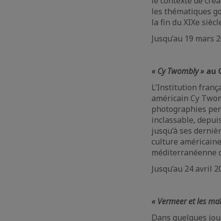
le contexte de cré
les thématiques go
la fin du XIXe siècl
Jusqu’au 19 mars 
« Cy Twombly »
au 
L’Institution franç
américain Cy Twomb
photographies perm
inclassable, depui
jusqu’à ses dernièr
culture américaine
méditerranéenne de
Jusqu’au 24 avril 
« Vermeer et les maî
Dans quelques jour