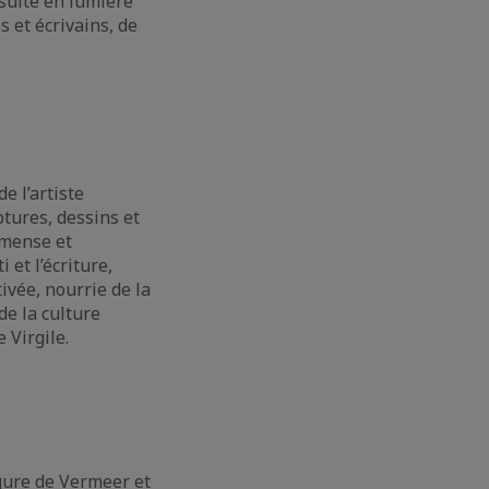
nsuite en lumière
 et écrivains, de
e l’artiste
tures, dessins et
mmense et
et l’écriture,
ivée, nourrie de la
de la culture
 Virgile.
igure de Vermeer et