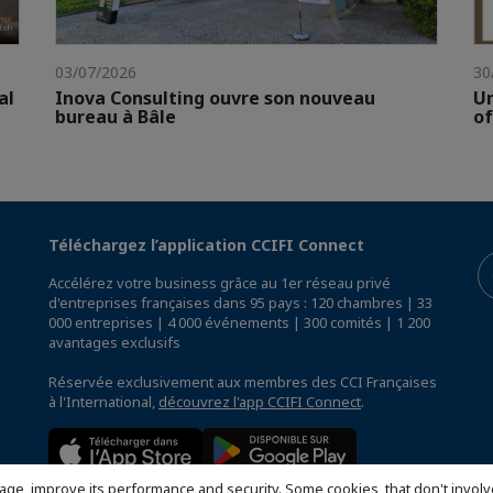
03/07/2026
30
al
Inova Consulting ouvre son nouveau
Un
bureau à Bâle
of
Téléchargez l’application CCIFI Connect
Accélérez votre business grâce au 1er réseau privé
d'entreprises françaises dans 95 pays : 120 chambres | 33
000 entreprises | 4 000 événements | 300 comités | 1 200
avantages exclusifs
Réservée exclusivement aux membres des CCI Françaises
à l'International,
découvrez l'app CCIFI Connect
.
age, improve its performance and security. Some cookies, that don't involv