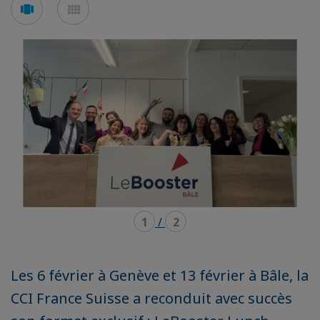
Voir
Voir
en
en
mode
mode
carousel
mosaïque
1
/
2
Les 6 février à Genève et 13 février à Bâle, la
CCI France Suisse a reconduit avec succès