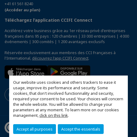
+41 61 561 8240
(Accéder au plan)
Téléchargez l’application CCIFI Connect
Accélérez votre business grâce au 1er réseau privé d'entreprises
françaises dans 95 pays : 120 chambres | 33 000 entreprises | 4 000
événements | 300 comités | 1 200 avantages exclusifs
Réservée exclusivement aux membres des CCI Françaises à
l'International,
découvrez l'app CCIFI Connect
.
Our website uses cookies and others trackers to ease it
usage, improve its performance and security. Some
cookies, that don't involved functionnality and security,
required your consent to be used. Your choices will concern
the whole website. You will be allowed to change your
parameters at any moment. To learn more on our cookies
management,
click on this link
.
Accept all purposes
Accept the essentials