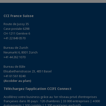
CCI France Suisse
Route de Jussy 35
Case postale 6298
CH-1211 Genève 6
+41 22 849 0570
Bureau de Zurich
Neumarkt 6, 8001 Zürich
+41 44 262 1070
Bureau de Bâle
Elisabethenstrasse 23, 4051 Basel
+41 61 561 8240
(Accéder au plan)
Téléchargez l’application CCIFI Connect
Accélérez votre business grâce au 1er réseau privé d'entreprises
françaises dans 95 pays : 120 chambres | 33 000 entreprises | 4 000
événements | 300 comités | 1 200 avantages exclusifs