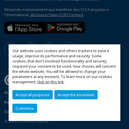
Réservée exclusivement aux membres des CCI Françaises à
l'International,
découvrez l'app CCIFI Connect
.
Our website uses cookies and others trackers to ease it
usage, improve its performance and security. Some
cookies, that don't involved functionnality and security,
required your consent to be used. Your choices will concern
the whole website. You will be allowed to change your
parameters at any moment. To learn more on our cookies
management,
click on this link
.
Plan d'accès Genève
Mentions légales
Accept all purposes
Accept the essentials
Politique de confidentialité
Customize
Configurer vos préférences cookies
© 2026 CCI France Suisse