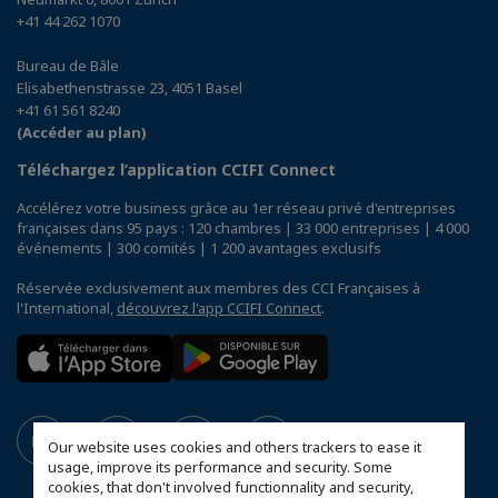
+41 44 262 1070
Bureau de Bâle
Elisabethenstrasse 23, 4051 Basel
+41 61 561 8240
(Accéder au plan)
Téléchargez l’application CCIFI Connect
Accélérez votre business grâce au 1er réseau privé d'entreprises
françaises dans 95 pays : 120 chambres | 33 000 entreprises | 4 000
événements | 300 comités | 1 200 avantages exclusifs
Réservée exclusivement aux membres des CCI Françaises à
l'International,
découvrez l'app CCIFI Connect
.
Our website uses cookies and others trackers to ease it
usage, improve its performance and security. Some
cookies, that don't involved functionnality and security,