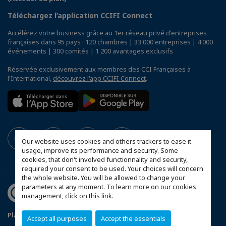
Téléchargez l’application CCIFI Connect
Accélérez votre business grâce au 1er réseau privé d'entreprises
françaises dans 95 pays : 120 chambres | 33 000 entreprises | 4 000
événements | 300 comités | 1 200 avantages exclusifs
Réservée exclusivement aux membres des CCI Françaises à
l'International,
découvrez l'app CCIFI Connect
.
Our website uses cookies and others trackers to ease it
usage, improve its performance and security. Some
cookies, that don't involved functionnality and security,
required your consent to be used. Your choices will concern
the whole website. You will be allowed to change your
parameters at any moment. To learn more on our cookies
management,
click on this link
.
Plan d'accès Genève
Mentions légales
Accept all purposes
Accept the essentials