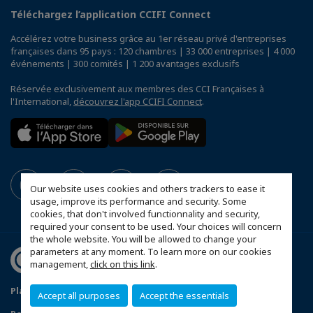
Téléchargez l’application CCIFI Connect
Accélérez votre business grâce au 1er réseau privé d'entreprises
françaises dans 95 pays : 120 chambres | 33 000 entreprises | 4 000
événements | 300 comités | 1 200 avantages exclusifs
Réservée exclusivement aux membres des CCI Françaises à
l'International,
découvrez l'app CCIFI Connect
.
Our website uses cookies and others trackers to ease it
usage, improve its performance and security. Some
cookies, that don't involved functionnality and security,
required your consent to be used. Your choices will concern
the whole website. You will be allowed to change your
parameters at any moment. To learn more on our cookies
management,
click on this link
.
Plan d'accès Genève
Mentions légales
Accept all purposes
Accept the essentials