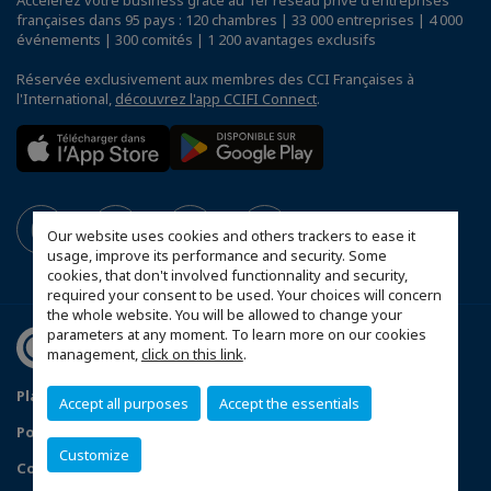
Accélérez votre business grâce au 1er réseau privé d'entreprises
françaises dans 95 pays : 120 chambres | 33 000 entreprises | 4 000
événements | 300 comités | 1 200 avantages exclusifs
Réservée exclusivement aux membres des CCI Françaises à
l'International,
découvrez l'app CCIFI Connect
.
Our website uses cookies and others trackers to ease it
usage, improve its performance and security. Some
cookies, that don't involved functionnality and security,
required your consent to be used. Your choices will concern
the whole website. You will be allowed to change your
parameters at any moment. To learn more on our cookies
management,
click on this link
.
Plan d'accès Genève
Mentions légales
Accept all purposes
Accept the essentials
Politique de confidentialité
Customize
Configurer vos préférences cookies