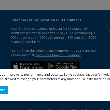
Téléchargez l’application CCIFI Connect
Accélérez votre business grâce au 1er réseau privé
d'entreprises françaises dans 95 pays : 120 chambres | 33
000 entreprises | 4 000 événements | 300 comités | 1 200
avantages exclusifs
Réservée exclusivement aux membres des CCI Françaises
à l'International,
découvrez l'app CCIFI Connect
.
age, improve its performance and security. Some cookies, that don't involv
ill be allowed to change your parameters at any moment. To learn more on
mize