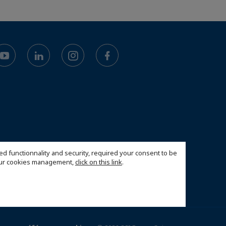
ed functionnality and security, required your consent to be
 our cookies management,
click on this link
.