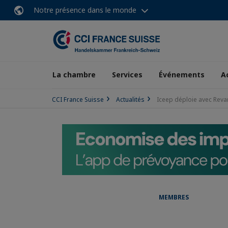
Notre présence dans le monde
La chambre
Services
Événements
A
CCI France Suisse
Actualités
Iceep déploie avec Revar
MEMBRES