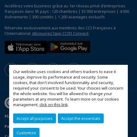
Accélérez votre business grâce au 1er réseau privé d'entreprises
françaises dans 95 pays : 120 chambres | 33 000 entreprises | 4 000
événements | 300 comités | 1 200 avantages exclusifs
Réservée exclusivement aux membres des CCI Françaises à
l'International,
découvrez l'app CCIFI Connect
.
Our website uses cookies and others trackers to ease it
usage, improve its performance and security. Some
cookies, that don't involved functionnality and security,
required your consent to be used. Your choices will concern
the whole website. You will be allowed to change your
parameters at any moment. To learn more on our cookies
management,
click on this link
.
Plan d'accès Genève
Mentions légales
Accept all purposes
Accept the essentials
Politique de confidentialité
Customize
Configurer vos préférences cookies