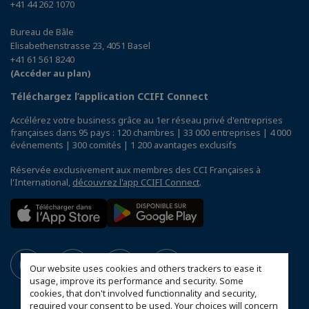
+41 44 262 1070
Bureau de Bâle
Elisabethenstrasse 23, 4051 Basel
+41 61 561 8240
(Accéder au plan)
Téléchargez l’application CCIFI Connect
Accélérez votre business grâce au 1er réseau privé d'entreprises
françaises dans 95 pays : 120 chambres | 33 000 entreprises | 4 000
événements | 300 comités | 1 200 avantages exclusifs
Réservée exclusivement aux membres des CCI Françaises à
l'International,
découvrez l'app CCIFI Connect
.
Our website uses cookies and others trackers to ease it
usage, improve its performance and security. Some
cookies, that don't involved functionnality and security,
required your consent to be used. Your choices will concern