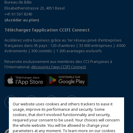
Bureau de Bâle
Elisabethenstrasse 23, 4051 Basel
+41 61 561 8240
(Accéder au plan)
Téléchargez l’application CCIFI Connect
Accélérez votre business grâce au 1er réseau privé d'entreprises
françaises dans 95 pays : 120 chambres | 33 000 entreprises | 4 000
événements | 300 comités | 1 200 avantages exclusifs
Réservée exclusivement aux membres des CCI Françaises à
l'International,
découvrez l'app CCIFI Connect
.
Our website uses cookies and others trackers to ease it
usage, improve its performance and security. Some
cookies, that don't involved functionnality and security,
required your consent to be used. Your choices will concern
the whole website. You will be allowed to change your
parameters at any moment. To learn more on our cookies